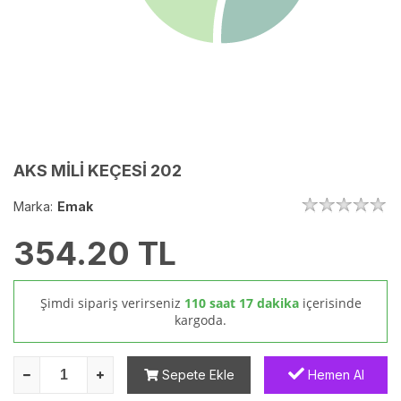
AKS MİLİ KEÇESİ 202
Marka:
Emak
354.20
TL
Şimdi sipariş verirseniz
110 saat 17 dakika
içerisinde
kargoda.
Sepete Ekle
Hemen Al