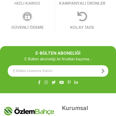
HIZLI KARGO
KAMPANYALI ÜRÜNLER
GÜVENLİ ÖDEME
KOLAY İADE
E-BÜLTEN ABONELİĞİ
E-Bülten aboneliği ile fırsatları kaçırma...
Kurumsal