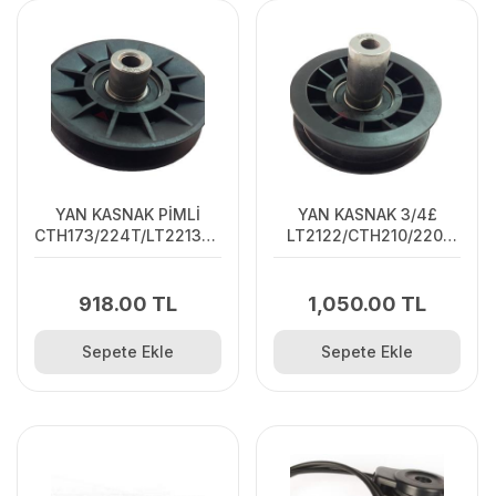
YAN KASNAK PİMLİ
YAN KASNAK 3/4£
CTH173/224T/LT2213CA
LT2122/CTH210/220/
(532194326)
(532179114)
918.00 TL
1,050.00 TL
Sepete Ekle
Sepete Ekle