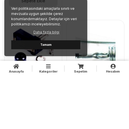
Sepete Ekle
Sepete Ekle
Veri politikasındaki amaçlarla sınırlı ve
mevzuata uygun şekilde çerez
konumlandırmaktayız. Detaylar için veri
politikamızı inceleyebilirsiniz.
Daha fazla bilgi
Tamam
Anasayfa
Kategoriler
Sepetim
Hesabım
SEPET HAREKET
ŞANZIMAN TELİ STIGA
DÜĞMESİ CASTEL
TRAKTÖR 6,5HP
GARDEN
645.00 TL
555.00 TL
Sepete Ekle
Sepete Ekle