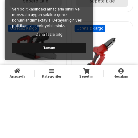
Sepete Ekle
Sepete Ekle
Veri politikasındaki amaçlarla sınırlı ve
mevzuata uygun şekilde çerez
konumlandırmaktayız. Detaylar için veri
politikamızı inceleyebilirsiniz.
Ücretsiz Kargo
Ücretsiz Kargo
Daha fazla bilgi
Tamam
Anasayfa
Kategoriler
Sepetim
Hesabım
Energy CSA20 20V
Energy MS 20PM 20V
Akülü-Şarjlı Mini
Akülü-Şarjlı Mini
Testere(Batarya ve Şarj
Testere (Batarya+Şarj
Cihazı Dahil)
Cihazı)
10,200.00 TL
6,840.00 TL
Sepete Ekle
Sepete Ekle