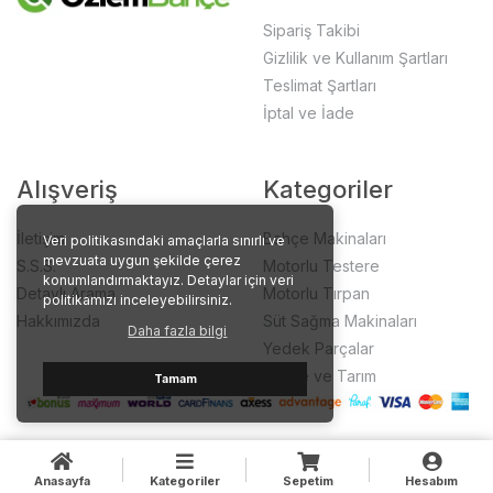
Sipariş Takibi
Gizlilik ve Kullanım Şartları
Teslimat Şartları
İptal ve İade
Alışveriş
Kategoriler
İletişim
Bahçe Makinaları
Veri politikasındaki amaçlarla sınırlı ve
mevzuata uygun şekilde çerez
S.S.S.
Motorlu Testere
konumlandırmaktayız. Detaylar için veri
Detaylı Arama
Motorlu Tırpan
politikamızı inceleyebilirsiniz.
Hakkımızda
Süt Sağma Makinaları
Daha fazla bilgi
Yedek Parçalar
Bahçe ve Tarım
Tamam
Anasayfa
Kategoriler
Sepetim
Hesabım