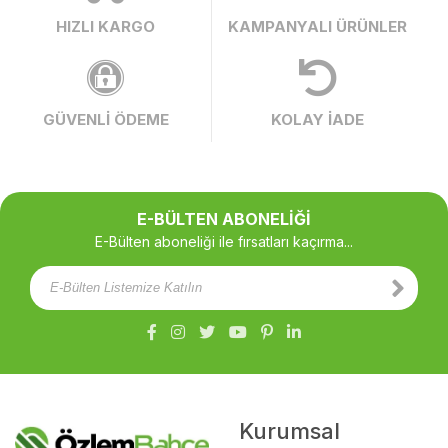
HIZLI KARGO
KAMPANYALI ÜRÜNLER
GÜVENLİ ÖDEME
KOLAY İADE
E-BÜLTEN ABONELİĞİ
E-Bülten aboneliği ile fırsatları kaçırma...
Kurumsal