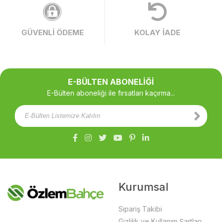
GÜVENLİ ÖDEME
KOLAY İADE
E-BÜLTEN ABONELİĞİ
E-Bülten aboneliği ile fırsatları kaçırma...
Kurumsal
Sipariş Takibi
Gizlilik ve Kullanım Şartları