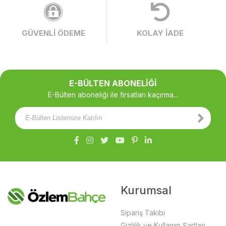
GÜVENLİ ÖDEME
KOLAY İADE
E-BÜLTEN ABONELİĞİ
E-Bülten aboneliği ile fırsatları kaçırma...
Kurumsal
Sipariş Takibi
Gizlilik ve Kullanım Şartları