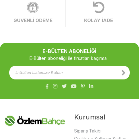
GÜVENLİ ÖDEME
KOLAY İADE
E-BÜLTEN ABONELİĞİ
E-Bülten aboneliği ile fırsatları kaçırma...
Kurumsal
Sipariş Takibi
Gizlilik ve Kullanım Şartları