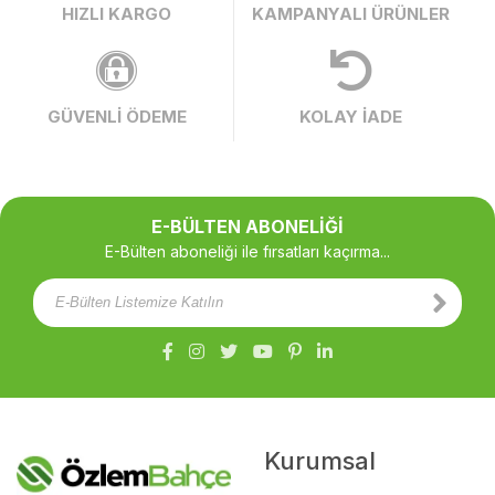
HIZLI KARGO
KAMPANYALI ÜRÜNLER
GÜVENLİ ÖDEME
KOLAY İADE
E-BÜLTEN ABONELİĞİ
E-Bülten aboneliği ile fırsatları kaçırma...
Kurumsal