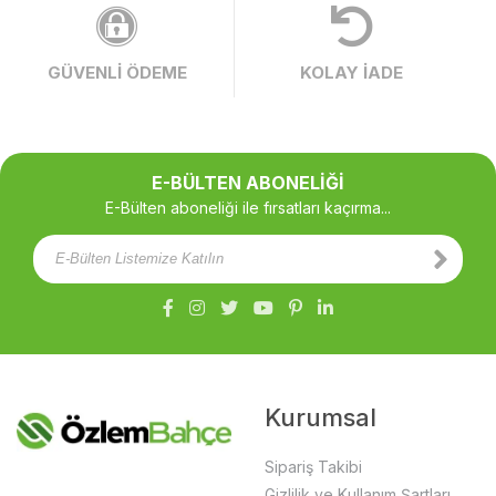
GÜVENLİ ÖDEME
KOLAY İADE
E-BÜLTEN ABONELİĞİ
E-Bülten aboneliği ile fırsatları kaçırma...
Kurumsal
Sipariş Takibi
Gizlilik ve Kullanım Şartları