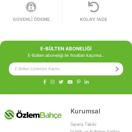
GÜVENLİ ÖDEME
KOLAY İADE
E-BÜLTEN ABONELİĞİ
E-Bülten aboneliği ile fırsatları kaçırma...
Kurumsal
Sipariş Takibi
Gizlilik ve Kullanım Şartları