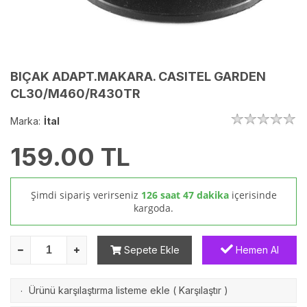
BIÇAK ADAPT.MAKARA. CASlTEL GARDEN
CL30/M460/R430TR
Marka:
İtal
159.00
TL
Şimdi sipariş verirseniz
126 saat 47 dakika
içerisinde
kargoda.
Sepete Ekle
Hemen Al
Ürünü karşılaştırma listeme ekle
(
Karşılaştır
)
·