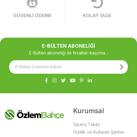
GÜVENLİ ÖDEME
KOLAY İADE
E-BÜLTEN ABONELİĞİ
E-Bülten aboneliği ile fırsatları kaçırma...
Kurumsal
Sipariş Takibi
Gizlilik ve Kullanım Şartları