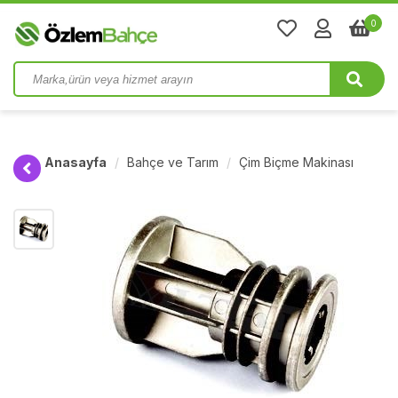
0
Anasayfa
Bahçe ve Tarım
Çim Biçme Makinası