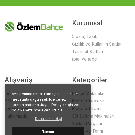
Kurumsal
Sipariş Takibi
Gizlilik ve Kullanım Şartları
Teslimat Şartları
İptal ve İade
Alışveriş
Kategoriler
İletişim
Bahçe Makinaları
Veri politikasındaki amaçlarla sınırlı ve
mevzuata uygun şekilde çerez
S.S.S.
Motorlu Testere
konumlandırmaktayız. Detaylar için veri
Detaylı Arama
Motorlu Tırpan
politikamızı inceleyebilirsiniz.
Hakkımızda
Süt Sağma Makinaları
Daha fazla bilgi
Yedek Parçalar
Bahçe ve Tarım
Tamam