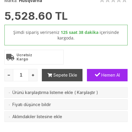
Marka:
Husqvarna
5,528.60
TL
Şimdi sipariş verirseniz
125 saat 38 dakika
içerisinde
kargoda.
Ücretsiz
Kargo
Sepete Ekle
Hemen Al
Ürünü karşılaştırma listeme ekle
(
Karşılaştır
)
·
Fiyatı düşünce bildir
·
Aklımdakiler listesine ekle
·