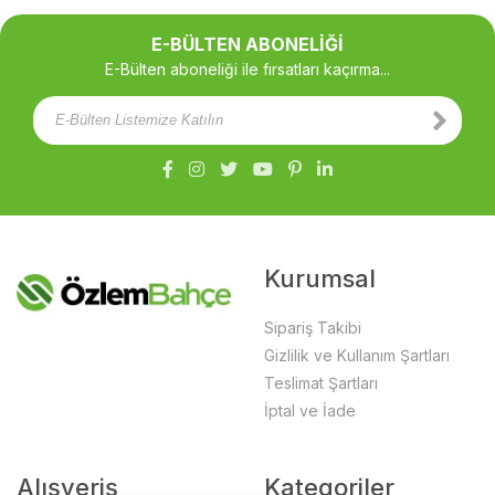
E-BÜLTEN ABONELİĞİ
E-Bülten aboneliği ile fırsatları kaçırma...
Kurumsal
Sipariş Takibi
Gizlilik ve Kullanım Şartları
Teslimat Şartları
İptal ve İade
Alışveriş
Kategoriler