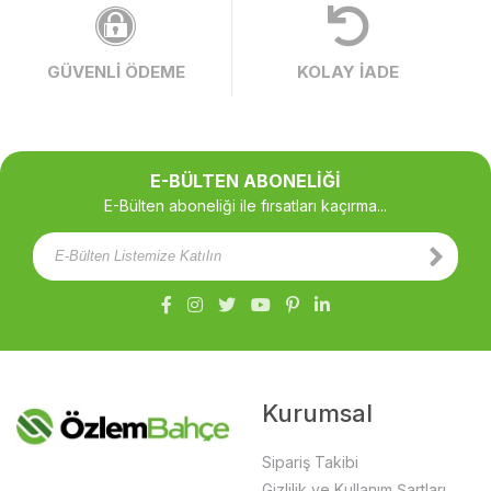
GÜVENLİ ÖDEME
KOLAY İADE
E-BÜLTEN ABONELİĞİ
E-Bülten aboneliği ile fırsatları kaçırma...
Kurumsal
Sipariş Takibi
Gizlilik ve Kullanım Şartları