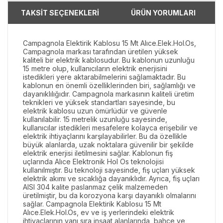
TAKSİT SEÇENEKLERİ
ÜRÜN YORUMLARI
Campagnola Elektirik Kablosu 15 Mt Alıce.Elek.Hol.Os,
Campagnola markası tarafından üretilen yüksek
kaliteli bir elektrik kablosudur. Bu kablonun uzunluğu
15 metre olup, kullanıcıların elektrik enerjisini
istedikleri yere aktarabilmelerini sağlamaktadır. Bu
kablonun en önemli özelliklerinden biri, sağlamlığı ve
dayanıklılığıdır. Campagnola markasının kaliteli üretim
teknikleri ve yüksek standartları sayesinde, bu
elektrik kablosu uzun ömürlüdür ve güvenle
kullanılabilir. 15 metrelik uzunluğu sayesinde,
kullanıcılar istedikleri mesafelere kolayca erişebilir ve
elektrik ihtiyaçlarını karşılayabilirler. Bu da özellikle
büyük alanlarda, uzak noktalara güvenilir bir şekilde
elektrik enerjisi iletilmesini sağlar. Kablonun fiş
uçlarında Alıce Elektronik Hol Os teknolojisi
kullanılmıştır. Bu teknoloji sayesinde, fiş uçları yüksek
elektrik akımı ve sıcaklığa dayanıklıdır. Ayrıca, fiş uçları
AISI 304 kalite paslanmaz çelik malzemeden
üretilmiştir, bu da korozyona karşı dayanıklı olmalarını
sağlar. Campagnola Elektirik Kablosu 15 Mt
Alıce.Elek.Hol.Os, ev ve iş yerlerindeki elektrik
ihtiyaçlarının yanı sıra inşaat alanlarında, bahçe ve