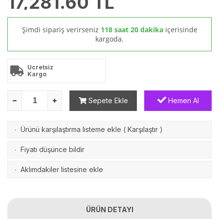
17,281.60
TL
Şimdi sipariş verirseniz
118 saat 20 dakika
içerisinde
kargoda.
Ücretsiz
Kargo
Sepete Ekle
Hemen Al
Ürünü karşılaştırma listeme ekle
(
Karşılaştır
)
·
Fiyatı düşünce bildir
·
Aklımdakiler listesine ekle
·
ÜRÜN DETAYI