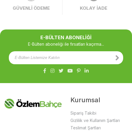
GÜVENLİ ÖDEME
KOLAY İADE
E-BÜLTEN ABONELİĞİ
E-Bülten aboneliği ile fırsatları kaçırma...
Kurumsal
Sipariş Takibi
Gizlilik ve Kullanım Şartları
Teslimat Şartları