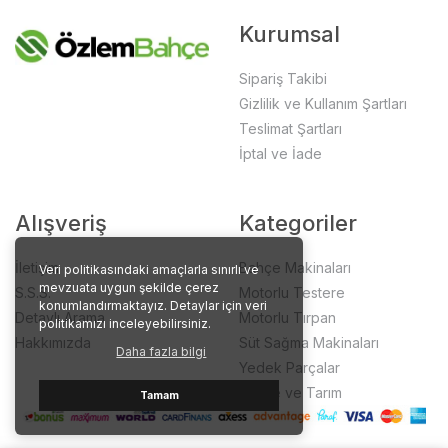
Kurumsal
Sipariş Takibi
Gizlilik ve Kullanım Şartları
Teslimat Şartları
İptal ve İade
Alışveriş
Kategoriler
İletişim
Bahçe Makinaları
Veri politikasındaki amaçlarla sınırlı ve
mevzuata uygun şekilde çerez
S.S.S.
Motorlu Testere
konumlandırmaktayız. Detaylar için veri
Detaylı Arama
Motorlu Tırpan
politikamızı inceleyebilirsiniz.
Hakkımızda
Süt Sağma Makinaları
Daha fazla bilgi
Yedek Parçalar
Bahçe ve Tarım
Tamam