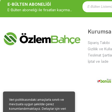
E-BÜLTEN ABONELİĞİ
E-Bülten aboneliği ile fırsatları kaçırma...
Kurumsa
Sipariş Takibi
Gizlilik ve Kull
Teslimat Şartlar
İptal ve İade
Veri politikasındaki amaçlarla sınırlı ve
mevzuata uygun şekilde çerez
konumlandırmaktayız. Detaylar için veri