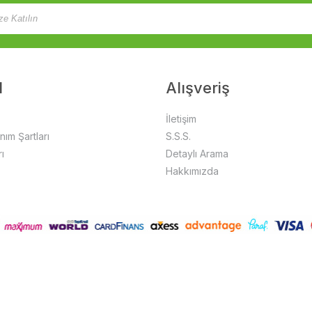
l
Alışveriş
İletişim
anım Şartları
S.S.S.
ı
Detaylı Arama
Hakkımızda