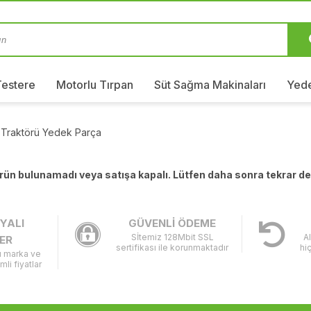
Testere
Motorlu Tırpan
Süt Sağma Makinaları
Yede
 Traktörü Yedek Parça
 ürün bulunamadı veya satışa kapalı. Lütfen daha sonra tekrar d
YALI
GÜVENLİ ÖDEME
Sİtemiz 128Mbit SSL
A
ER
sertifikası ile korunmaktadır
hi
lı marka ve
imli fiyatlar