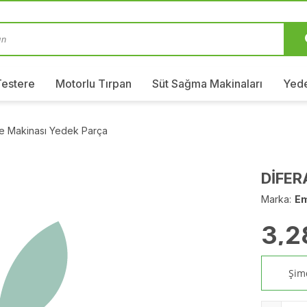
Testere
Motorlu Tırpan
Süt Sağma Makinaları
Yede
me Makinası Yedek Parça
DİFER
Marka:
E
3,2
Şimd