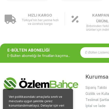
HIZLI KARGO
KAMPAN
Türkiye’nin her yerine hızlı
ÜRÜNL
ve ücretsiz kargo
Birbirinden fark
ürünler için indir
E-BÜLTEN ABONELİĞİ
E-Bülten aboneliği ile fırsatları kaçırma...
Kurumsa
Sipariş Takibi
Gizlilik ve Kull
Veri politikasındaki amaçlarla sınırlı ve
Teslimat Şartlar
mevzuata uygun şekilde çerez
konumlandırmaktayız. Detaylar için veri
İptal ve İade