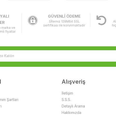
YALI
GÜVENLİ ÖDEME
Sİtemiz 128Mbit SSL
A
ER
sertifikası ile korunmaktadır
hi
lı marka ve
imli fiyatlar
l
Alışveriş
İletişim
anım Şartları
S.S.S.
ı
Detaylı Arama
Hakkımızda