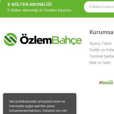
E-BÜLTEN ABONELİĞİ
E-Bülten aboneliği ile fırsatları kaçırma...
Kurumsa
Sipariş Takibi
Gizlilik ve Kull
Teslimat Şartlar
İptal ve İade
Veri politikasındaki amaçlarla sınırlı ve
mevzuata uygun şekilde çerez
konumlandırmaktayız. Detaylar için veri