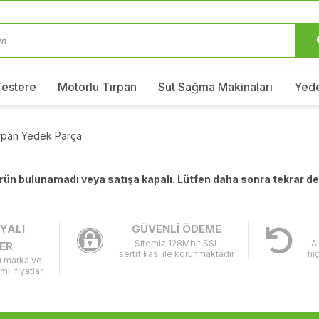
Testere
Motorlu Tırpan
Süt Sağma Makinaları
Yede
ırpan Yedek Parça
 ürün bulunamadı veya satışa kapalı. Lütfen daha sonra tekrar d
YALI
GÜVENLİ ÖDEME
Sİtemiz 128Mbit SSL
A
ER
sertifikası ile korunmaktadır
hi
lı marka ve
imli fiyatlar