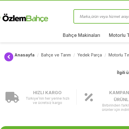
Bahçe Makinaları
Motorlu 
Anasayfa
Bahçe ve Tarım
Yedek Parça
Motorlu T
İlgili
HIZLI KARGO
KAMPAN
Türkiye’nin her yerine hızlı
ÜRÜNL
ve ücretsiz kargo
Birbirinden fark
ürünler için indir