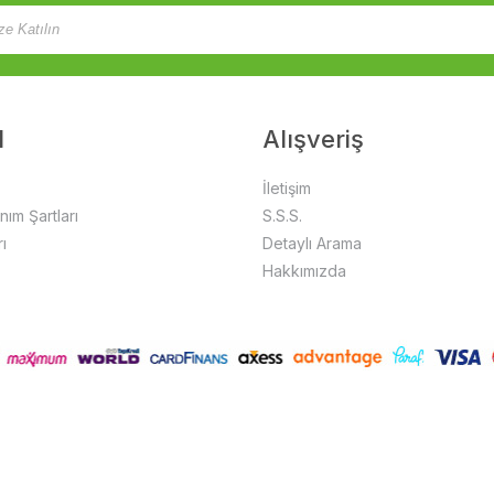
l
Alışveriş
İletişim
anım Şartları
S.S.S.
ı
Detaylı Arama
Hakkımızda