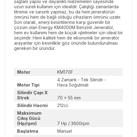
sağlam yapısı ve dayanıklı malzemeleri sayesinde
uzun süreli kullanım için idealdir. Çalıştığı zamanlarda
titreme ve sarsıntı yapmaz, bu da hem jeneratörün
ömrünü hem de bağlı olduğu cihazların ömrünü uzatır.
Son olarak, enerji kesintilerine karşı güvenilir bir
çözüm olan Energy KM4000M Benzinli Jeneratör,
hem ev kullanımı hem de küçük işletmeler için ideal bir
seçimdir. Hem kaliteli hem de ekonomik bir jeneratör
arayanlar için kesinlikle göz önünde bulundurulması
gereken bir üründür.
Motor
KM170F
4 Zamanlı - Tek Silindir -
Motor Tipi
Hava Soğutmalı
Silindir Çapı X
Strok
70 x 55 mm
Silindir Hacmi
212cc
Maksimum
Çıkış Gücü
(Hp/rpm)
7 Hp / 3600rpm
Başlatma
Manuel