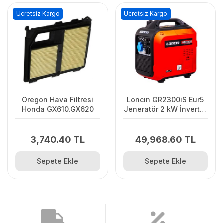
Ücretsiz Kargo
Ücretsiz Kargo
Oregon Hava Filtresi
Loncın GR2300iS Eur5
Honda GX610.GX620
Jeneratör 2 kW İnvertör
Benzinli
3,740.40 TL
49,968.60 TL
Sepete Ekle
Sepete Ekle