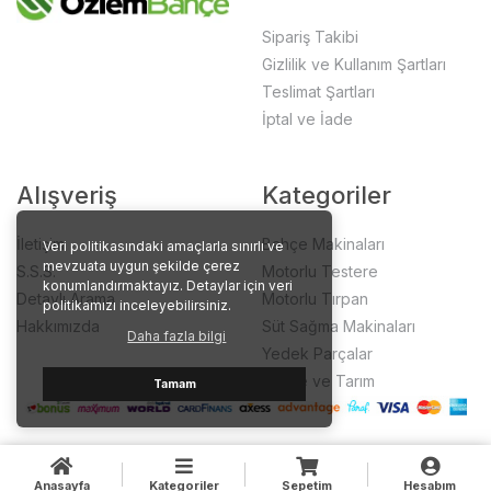
Sipariş Takibi
Gizlilik ve Kullanım Şartları
Teslimat Şartları
İptal ve İade
Alışveriş
Kategoriler
İletişim
Bahçe Makinaları
Veri politikasındaki amaçlarla sınırlı ve
mevzuata uygun şekilde çerez
S.S.S.
Motorlu Testere
konumlandırmaktayız. Detaylar için veri
Detaylı Arama
Motorlu Tırpan
politikamızı inceleyebilirsiniz.
Hakkımızda
Süt Sağma Makinaları
Daha fazla bilgi
Yedek Parçalar
Bahçe ve Tarım
Tamam
Anasayfa
Kategoriler
Sepetim
Hesabım