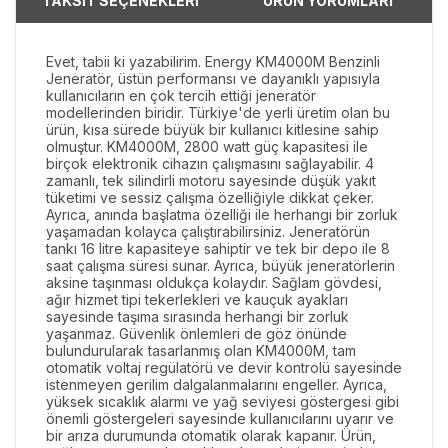
TAKSİT SEÇENEKLERİ
ÜRÜN YORUMLARI
Evet, tabii ki yazabilirim. Energy KM4000M Benzinli
Jeneratör, üstün performansı ve dayanıklı yapısıyla
kullanıcıların en çok tercih ettiği jeneratör
modellerinden biridir. Türkiye'de yerli üretim olan bu
ürün, kısa sürede büyük bir kullanıcı kitlesine sahip
olmuştur. KM4000M, 2800 watt güç kapasitesi ile
birçok elektronik cihazın çalışmasını sağlayabilir. 4
zamanlı, tek silindirli motoru sayesinde düşük yakıt
tüketimi ve sessiz çalışma özelliğiyle dikkat çeker.
Ayrıca, anında başlatma özelliği ile herhangi bir zorluk
yaşamadan kolayca çalıştırabilirsiniz. Jeneratörün
tankı 16 litre kapasiteye sahiptir ve tek bir depo ile 8
saat çalışma süresi sunar. Ayrıca, büyük jeneratörlerin
aksine taşınması oldukça kolaydır. Sağlam gövdesi,
ağır hizmet tipi tekerlekleri ve kauçuk ayakları
sayesinde taşıma sırasında herhangi bir zorluk
yaşanmaz. Güvenlik önlemleri de göz önünde
bulundurularak tasarlanmış olan KM4000M, tam
otomatik voltaj regülatörü ve devir kontrolü sayesinde
istenmeyen gerilim dalgalanmalarını engeller. Ayrıca,
yüksek sıcaklık alarmı ve yağ seviyesi göstergesi gibi
önemli göstergeleri sayesinde kullanıcılarını uyarır ve
bir arıza durumunda otomatik olarak kapanır. Ürün,