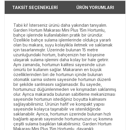
TAKSİT SEÇENEKLERİ
ÜRÜN YORUMLARI
Tabii ki! İsterseniz ürünü daha yakından tanıyalım.
Garden Hortum Makarası Mini Plus 15m Hortumlu,
bahçe işlerinde kullanılabilen pratik bir üründür.
Özellikle bahçe sulama işlemlerinde oldukça yararlı
olan bu makara, suyu kolaylıkla iletmek ve saklamak
için tasarlanmıştır. Üzerinde bulunan 15 metre
uzunluğundaki hortum, bahçenizin her köşesine
ulaşarak sulama işlemini daha kolay bir hale getirir.
Aynı zamanda, hortumun kalitesi sayesinde uzun
ömürlü bir kullanım sağlar. Makaranın en büyük
özelliklerinden biri de hortumun içinde bulunan
otomatik sarma sistemi sayesinde hortumun düzenli
bir şekilde sarılmasını sağlamasıdır. Bu sayede,
hortumunuz düğümlenmeden ve kırışmadan saklanmış
olur. Ayrıca makarada bulunan sabitleme mekanizması
sayesinde hortumun istediğiniz boyutta kalmasını
sağlayabilirsiniz. Ürünün hafif ve kompakt yapısı
sayesinde kolayca taşınabilir ve istenildiğinde
saklanabilir. Ayrıca, hortumun üzerinde bulunan hızlı
bağlantı aparatı sayesinde hortumunuzun uç kısmına
çeşitli sulama başlıkları takabilirsiniz. Garden Hortum
Makarası Mini Plus 15m Hortumlu, dayanıklı