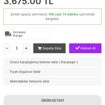
3,675.00
TL
Şimdi sipariş verirseniz
100 saat 14 dakika
içerisinde
kargoda.
Ücretsiz
Kargo
Sepete Ekle
Hemen Al
Ürünü karşılaştırma listeme ekle
(
Karşılaştır
)
·
Fiyatı düşünce bildir
·
Aklımdakiler listesine ekle
·
ÜRÜN DETAYI