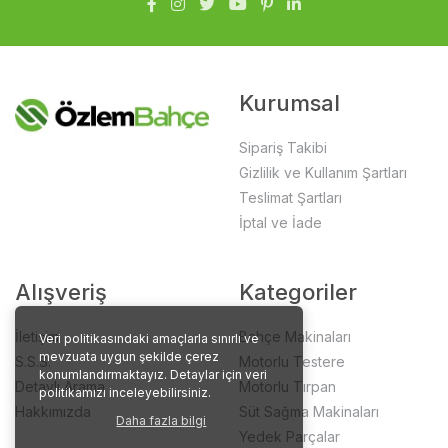
Kurumsal
Sipariş Takibi
Gizlilik ve Kullanım Şartları
Teslimat Şartları
İptal ve İade
Alışveriş
Kategoriler
İletişim
Bahçe Makinaları
Veri politikasındaki amaçlarla sınırlı ve
mevzuata uygun şekilde çerez
S.S.S.
Motorlu Testere
konumlandırmaktayız. Detaylar için veri
Detaylı Arama
Motorlu Tırpan
politikamızı inceleyebilirsiniz.
Hakkımızda
Süt Sağma Makinaları
Daha fazla bilgi
Yedek Parçalar