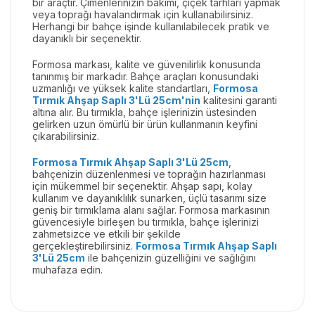
bir araçtır. Çimenlerinizin bakımı, çiçek tarhları yapmak
veya toprağı havalandırmak için kullanabilirsiniz.
Herhangi bir bahçe işinde kullanılabilecek pratik ve
dayanıklı bir seçenektir.
Formosa markası, kalite ve güvenilirlik konusunda
tanınmış bir markadır. Bahçe araçları konusundaki
uzmanlığı ve yüksek kalite standartları,
Formosa
Tırmık Ahşap Saplı 3'Lü 25cm'nin
kalitesini garanti
altına alır. Bu tırmıkla, bahçe işlerinizin üstesinden
gelirken uzun ömürlü bir ürün kullanmanın keyfini
çıkarabilirsiniz.
Formosa Tırmık Ahşap Saplı 3'Lü 25cm
,
bahçenizin düzenlenmesi ve toprağın hazırlanması
için mükemmel bir seçenektir. Ahşap sapı, kolay
kullanım ve dayanıklılık sunarken, üçlü tasarımı size
geniş bir tırmıklama alanı sağlar. Formosa markasının
güvencesiyle birleşen bu tırmıkla, bahçe işlerinizi
zahmetsizce ve etkili bir şekilde
gerçekleştirebilirsiniz.
Formosa Tırmık Ahşap Saplı
3'Lü 25cm
ile bahçenizin güzelliğini ve sağlığını
muhafaza edin.