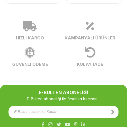
HIZLI KARGO
KAMPANYALI ÜRÜNLER
GÜVENLİ ÖDEME
KOLAY İADE
E-BÜLTEN ABONELİĞİ
E-Bülten aboneliği ile fırsatları kaçırma...