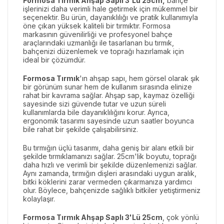
Formosa Tırmık Ahşap Saplı 3'Lü 25cm,
bahçe
işlerinizi daha verimli hale getirmek için mükemmel bir
seçenektir. Bu ürün, dayanıklılığı ve pratik kullanımıyla
öne çıkan yüksek kaliteli bir tırmıktır. Formosa
markasının güvenilirliği ve profesyonel bahçe
araçlarındaki uzmanlığı ile tasarlanan bu tırmık,
bahçenizi düzenlemek ve toprağı hazırlamak için
ideal bir çözümdür.
Formosa Tırmık
'ın ahşap sapı, hem görsel olarak şık
bir görünüm sunar hem de kullanım sırasında elinize
rahat bir kavrama sağlar. Ahşap sap, kaymaz özelliği
sayesinde sizi güvende tutar ve uzun süreli
kullanımlarda bile dayanıklılığını korur. Ayrıca,
ergonomik tasarımı sayesinde uzun saatler boyunca
bile rahat bir şekilde çalışabilirsiniz.
Bu tırmığın üçlü tasarımı, daha geniş bir alanı etkili bir
şekilde tırmıklamanızı sağlar. 25cm'lik boyutu, toprağı
daha hızlı ve verimli bir şekilde düzenlemenizi sağlar.
Aynı zamanda, tırmığın dişleri arasındaki uygun aralık,
bitki köklerini zarar vermeden çıkarmanıza yardımcı
olur. Böylece, bahçenizde sağlıklı bitkiler yetiştirmeniz
kolaylaşır.
Formosa Tırmık Ahşap Saplı 3'Lü 25cm
, çok yönlü