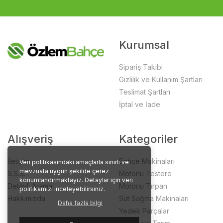
Kurumsal
Sipariş Takibi
Gizlilik ve Kullanım Şartları
Teslimat Şartları
İptal ve İade
Alışveriş
Kategoriler
İletişim
Bahçe Makinaları
Veri politikasındaki amaçlarla sınırlı ve
mevzuata uygun şekilde çerez
S.S.S.
Motorlu Testere
konumlandırmaktayız. Detaylar için veri
Detaylı Arama
Motorlu Tırpan
politikamızı inceleyebilirsiniz.
Hakkımızda
Süt Sağma Makinaları
Daha fazla bilgi
Yedek Parçalar