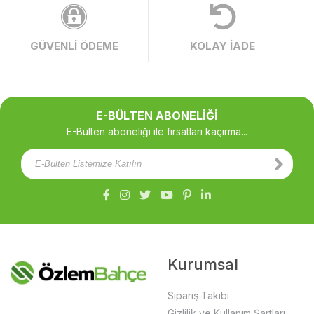
GÜVENLİ ÖDEME
KOLAY İADE
E-BÜLTEN ABONELİĞİ
E-Bülten aboneliği ile fırsatları kaçırma...
Kurumsal
Sipariş Takibi
Gizlilik ve Kullanım Şartları