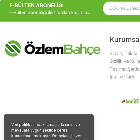
E-BÜLTEN ABONELİĞİ
E-Bülten aboneliği ile fırsatları kaçırma...
Kurumsa
Sipariş Takibi
Gizlilik ve Kull
Teslimat Şartlar
İptal ve İade
Veri politikasındaki amaçlarla sınırlı ve
mevzuata uygun şekilde çerez
konumlandırmaktayız. Detaylar için veri