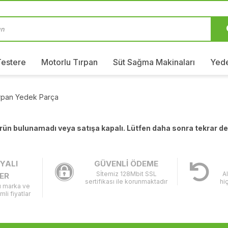
Testere
Motorlu Tırpan
Süt Sağma Makinaları
Yede
ırpan Yedek Parça
 ürün bulunamadı veya satışa kapalı. Lütfen daha sonra tekrar d
YALI
GÜVENLİ ÖDEME
Sİtemiz 128Mbit SSL
A
ER
sertifikası ile korunmaktadır
hi
lı marka ve
imli fiyatlar