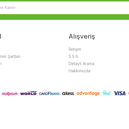
l
Alışveriş
İletişim
anım Şartları
S.S.S.
ı
Detaylı Arama
Hakkımızda