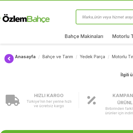
Bahçe Makinaları
Motorlu 
Anasayfa
Bahçe ve Tarım
Yedek Parça
Motorlu T
İlgili
HIZLI KARGO
KAMPAN
Türkiye’nin her yerine hızlı
ÜRÜNL
ve ücretsiz kargo
Birbirinden fark
ürünler için indir