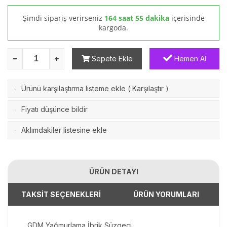
Şimdi sipariş verirseniz
164 saat 55 dakika
içerisinde
kargoda.
Sepete Ekle
Hemen Al
Ürünü karşılaştırma listeme ekle
(
Karşılaştır
)
·
Fiyatı düşünce bildir
·
Aklımdakiler listesine ekle
·
ÜRÜN DETAYI
TAKSİT SEÇENEKLERİ
ÜRÜN YORUMLARI
GDM Yağmurlama İbrik Süzgeci