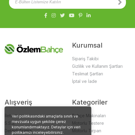
Kurumsal
Sipariş Takibi
Gizlilik ve Kullanım Şartları
Teslimat Şartları
İptal ve İade
Alışveriş
Kategoriler
İletişim
Bahçe Makinaları
Veri politikasındaki amaçlarla sınırlı ve
mevzuata uygun şekilde çerez
S.S.S.
Motorlu Testere
konumlandırmaktayız. Detaylar için veri
Detaylı Arama
Motorlu Tırpan
politikamızı inceleyebilirsiniz.