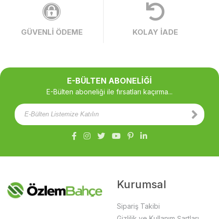
GÜVENLİ ÖDEME
KOLAY İADE
E-BÜLTEN ABONELİĞİ
E-Bülten aboneliği ile fırsatları kaçırma...
Kurumsal
Sipariş Takibi
Gizlilik ve Kullanım Şartları