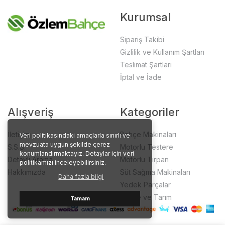
Kurumsal
Sipariş Takibi
Gizlilik ve Kullanım Şartları
Teslimat Şartları
İptal ve İade
Alışveriş
Kategoriler
İletişim
Bahçe Makinaları
Veri politikasındaki amaçlarla sınırlı ve
mevzuata uygun şekilde çerez
S.S.S.
Motorlu Testere
konumlandırmaktayız. Detaylar için veri
Detaylı Arama
Motorlu Tırpan
politikamızı inceleyebilirsiniz.
Hakkımızda
Süt Sağma Makinaları
Daha fazla bilgi
Yedek Parçalar
Bahçe ve Tarım
Tamam