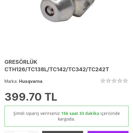
GRESÖRLÜK
CTH126/TC138L/TC142/TC342/TC242T
Marka:
Husqvarna
399.70
TL
Şimdi sipariş verirseniz
156 saat 33 dakika
içerisinde
kargoda.