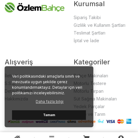
Kurumsal
Sipariş Takibi
Gizlilik ve Kullanım Şartları
Teslimat Şartları
İptal ve İade
Alışveriş
Kategoriler
İletişim
Bahçe Makinaları
Veri politikasındaki amaçlarla sınırlı ve
mevzuata uygun şekilde çerez
S.S.S.
Motorlu Testere
konumlandırmaktayız. Detaylar için veri
Detaylı Arama
Motorlu Tırpan
politikamızı inceleyebilirsiniz.
Hakkımızda
Süt Sağma Makinaları
Daha fazla bilgi
Yedek Parçalar
Bahçe ve Tarım
Tamam