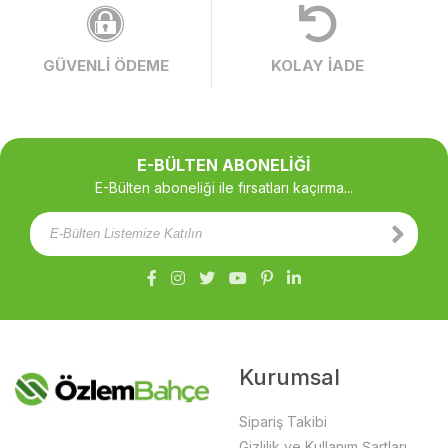
GÜVENLİ ÖDEME
KOLAY İADE
E-BÜLTEN ABONELİĞİ
E-Bülten aboneliği ile fırsatları kaçırma...
Kurumsal
Sipariş Takibi
Gizlilik ve Kullanım Şartları