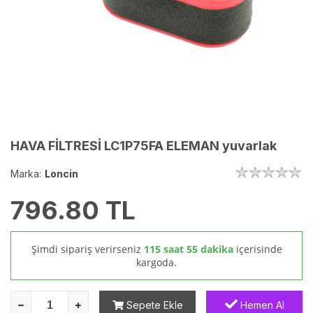
HAVA FİLTRESİ LC1P75FA ELEMAN yuvarlak
Marka:
Loncin
796.80
TL
Şimdi sipariş verirseniz
115 saat 55 dakika
içerisinde
kargoda.
Sepete Ekle
Hemen Al