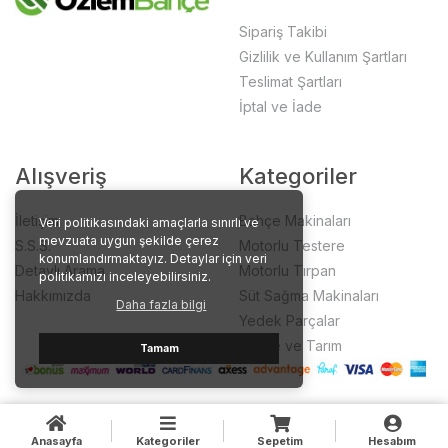
Sipariş Takibi
Gizlilik ve Kullanım Şartları
Teslimat Şartları
İptal ve İade
Alışveriş
Kategoriler
İletişim
Bahçe Makinaları
Veri politikasındaki amaçlarla sınırlı ve
mevzuata uygun şekilde çerez
S.S.S.
Motorlu Testere
konumlandırmaktayız. Detaylar için veri
Detaylı Arama
Motorlu Tırpan
politikamızı inceleyebilirsiniz.
Hakkımızda
Süt Sağma Makinaları
Daha fazla bilgi
Yedek Parçalar
Bahçe ve Tarım
Tamam
Anasayfa
Kategoriler
Sepetim
Hesabım