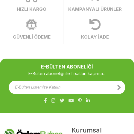
HIZLI KARGO
KAMPANYALI ÜRÜNLER
GÜVENLİ ÖDEME
KOLAY İADE
E-BÜLTEN ABONELİĞİ
E-Bülten aboneliği ile fırsatları kaçırma...
Kurumsal