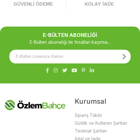
GÜVENLİ ÖDEME
KOLAY İADE
E-BÜLTEN ABONELİĞİ
E-Bülten aboneliği ile fırsatları kaçırma...
Kurumsal
Sipariş Takibi
Gizlilik ve Kullanım Şartları
Teslimat Şartları
İptal ve İade