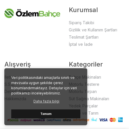
Kurumsal
Sipariş Takibi
Gizlilik ve Kullanım Şartları
Teslimat Şartları
İptal ve İade
Alışveriş
Kategoriler
İletişim
Bahçe Makinaları
Veri politikasındaki amaçlarla sınırlı ve
mevzuata uygun şekilde çerez
S.S.S.
Motorlu Testere
konumlandırmaktayız. Detaylar için veri
Detaylı Arama
Motorlu Tırpan
politikamızı inceleyebilirsiniz.
Hakkımızda
Süt Sağma Makinaları
Daha fazla bilgi
Yedek Parçalar
Bahçe ve Tarım
Tamam