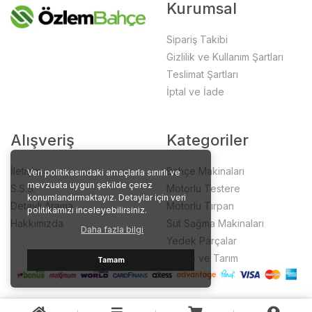
Kurumsal
Sipariş Takibi
Gizlilik ve Kullanım Şartları
Teslimat Şartları
İptal ve İade
Alışveriş
Kategoriler
İletişim
Bahçe Makinaları
Veri politikasındaki amaçlarla sınırlı ve
mevzuata uygun şekilde çerez
S.S.S.
Motorlu Testere
konumlandırmaktayız. Detaylar için veri
Detaylı Arama
Motorlu Tırpan
politikamızı inceleyebilirsiniz.
Hakkımızda
Süt Sağma Makinaları
Daha fazla bilgi
Yedek Parçalar
Bahçe ve Tarım
Tamam