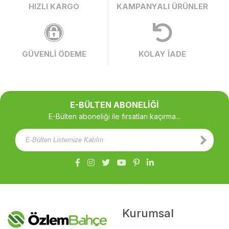
HIZLI KARGO
KAMPANYALI ÜRÜNLER
GÜVENLİ ÖDEME
KOLAY İADE
E-BÜLTEN ABONELİĞİ
E-Bülten aboneliği ile fırsatları kaçırma...
Kurumsal