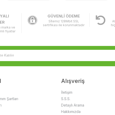
YALI
GÜVENLİ ÖDEME
Sİtemiz 128Mbit SSL
A
ER
sertifikası ile korunmaktadır
hi
lı marka ve
imli fiyatlar
l
Alışveriş
İletişim
anım Şartları
S.S.S.
ı
Detaylı Arama
Hakkımızda