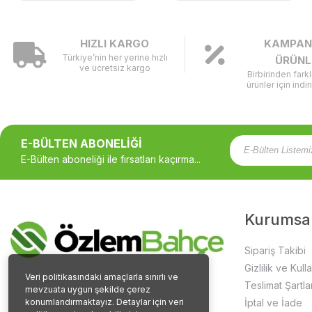
HIZLI KARGO
KAMPAN
Türkiye’nin her yerine hızlı
ÜRÜNL
ve ücretsiz kargo
Birbirinden fark
ürünler için indir
E-BÜLTEN ABONELİĞİ
E-Bülten aboneliği ile fırsatları kaçırma...
Kurumsa
Sipariş Takibi
Gizlilik ve Kull
Veri politikasındaki amaçlarla sınırlı ve
Teslimat Şartlar
mevzuata uygun şekilde çerez
konumlandırmaktayız. Detaylar için veri
İptal ve İade