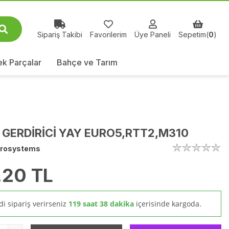
Sipariş Takibi
Favorilerim
Üye Paneli
Sepetim(
0
)
k Parçalar
Bahçe ve Tarım
 GERDİRİCİ YAY EURO5,RTT2,M310
rosystems
.20
TL
i sipariş verirseniz
119 saat 38 dakika
içerisinde kargoda.