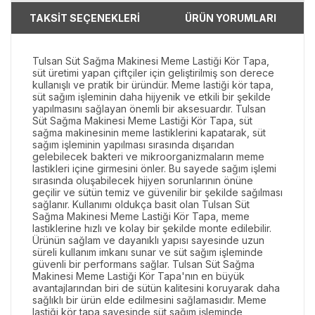
TAKSİT SEÇENEKLERİ
ÜRÜN YORUMLARI
Tulsan Süt Sağma Makinesi Meme Lastiği Kör Tapa,
süt üretimi yapan çiftçiler için geliştirilmiş son derece
kullanışlı ve pratik bir üründür. Meme lastiği kör tapa,
süt sağım işleminin daha hijyenik ve etkili bir şekilde
yapılmasını sağlayan önemli bir aksesuardır. Tulsan
Süt Sağma Makinesi Meme Lastiği Kör Tapa, süt
sağma makinesinin meme lastiklerini kapatarak, süt
sağım işleminin yapılması sırasında dışarıdan
gelebilecek bakteri ve mikroorganizmaların meme
lastikleri içine girmesini önler. Bu sayede sağım işlemi
sırasında oluşabilecek hijyen sorunlarının önüne
geçilir ve sütün temiz ve güvenilir bir şekilde sağılması
sağlanır. Kullanımı oldukça basit olan Tulsan Süt
Sağma Makinesi Meme Lastiği Kör Tapa, meme
lastiklerine hızlı ve kolay bir şekilde monte edilebilir.
Ürünün sağlam ve dayanıklı yapısı sayesinde uzun
süreli kullanım imkanı sunar ve süt sağım işleminde
güvenli bir performans sağlar. Tulsan Süt Sağma
Makinesi Meme Lastiği Kör Tapa'nın en büyük
avantajlarından biri de sütün kalitesini koruyarak daha
sağlıklı bir ürün elde edilmesini sağlamasıdır. Meme
lastiği kör tapa sayesinde süt sağım işleminde