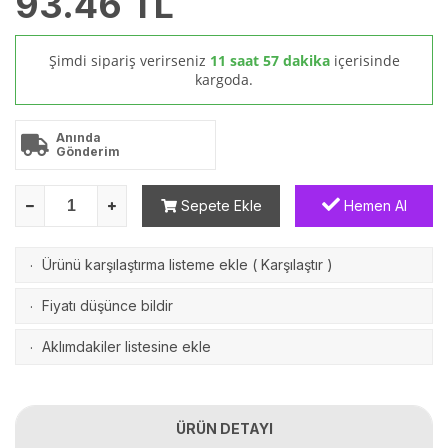
93.46
TL
Şimdi sipariş verirseniz
11 saat 57 dakika
içerisinde
kargoda.
Anında
Gönderim
Sepete Ekle
Hemen Al
Ürünü karşılaştırma listeme ekle
(
Karşılaştır
)
·
Fiyatı düşünce bildir
·
Aklımdakiler listesine ekle
·
ÜRÜN DETAYI