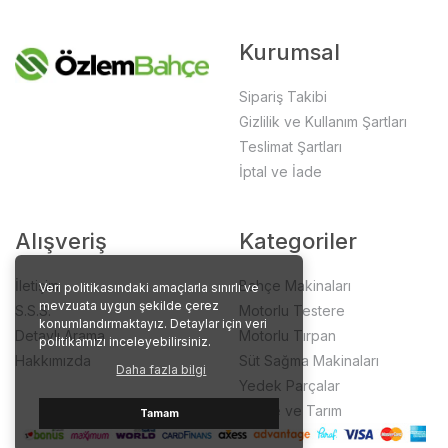
Kurumsal
Sipariş Takibi
Gizlilik ve Kullanım Şartları
Teslimat Şartları
İptal ve İade
Alışveriş
Kategoriler
İletişim
Bahçe Makinaları
Veri politikasındaki amaçlarla sınırlı ve
mevzuata uygun şekilde çerez
S.S.S.
Motorlu Testere
konumlandırmaktayız. Detaylar için veri
Detaylı Arama
Motorlu Tırpan
politikamızı inceleyebilirsiniz.
Hakkımızda
Süt Sağma Makinaları
Daha fazla bilgi
Yedek Parçalar
Bahçe ve Tarım
Tamam