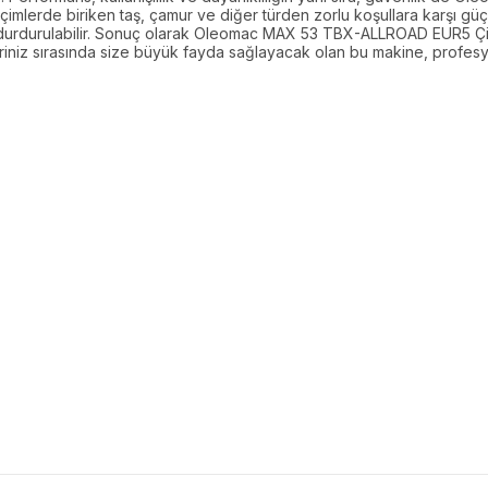
imlerde biriken taş, çamur ve diğer türden zorlu koşullara karşı güçlü
 durdurulabilir. Sonuç olarak Oleomac MAX 53 TBX-ALLROAD EUR5 Çim 
şleriniz sırasında size büyük fayda sağlayacak olan bu makine, profe