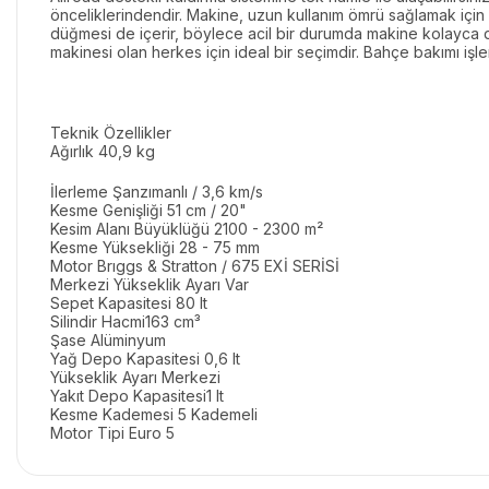
önceliklerindendir. Makine, uzun kullanım ömrü sağlamak için ç
düğmesi de içerir, böylece acil bir durumda makine kolayca
makinesi olan herkes için ideal bir seçimdir. Bahçe bakımı i
Teknik Özellikler
Ağırlık 40,9 kg
İlerleme Şanzımanlı / 3,6 km/s
Kesme Genişliği 51 cm / 20"
Kesim Alanı Büyüklüğü 2100 - 2300 m²
Kesme Yüksekliği 28 - 75 mm
Motor Brıggs & Stratton / 675 EXİ SERİSİ
Merkezi Yükseklik Ayarı Var
Sepet Kapasitesi 80 lt
Silindir Hacmi163 cm³
Şase Alüminyum
Yağ Depo Kapasitesi 0,6 lt
Yükseklik Ayarı
Merkezi
Yakıt Depo Kapasitesi1 lt
Kesme Kademesi 5 Kademeli
Motor Tipi Euro 5