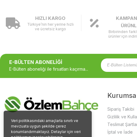
HIZLI KARGO
KAMPAN
Türkiye’nin her yerine hızlı
ÜRÜNL
ve ücretsiz kargo
Birbirinden fark
ürünler için indir
E-BÜLTEN ABONELİĞİ
E-Bülten aboneliği ile fırsatları kaçırma...
Kurumsa
Sipariş Takibi
Gizlilik ve Kull
Veri politikasındaki amaçlarla sınırlı ve
Teslimat Şartlar
mevzuata uygun şekilde çerez
konumlandırmaktayız. Detaylar için veri
İptal ve İade