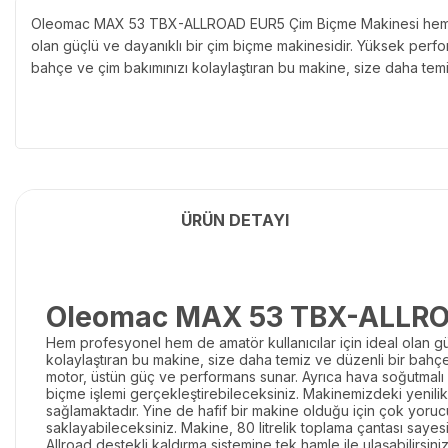
Oleomac MAX 53 TBX-ALLROAD EUR5 Çim Biçme Makinesi hem pro
olan güçlü ve dayanıklı bir çim biçme makinesidir. Yüksek perform
bahçe ve çim bakımınızı kolaylaştıran bu makine, size daha tem
ÜRÜN DETAYI
Oleomac MAX 53 TBX-ALLRO
Hem profesyonel hem de amatör kullanıcılar için ideal olan güç
kolaylaştıran bu makine, size daha temiz ve düzenli bir bahçe
motor, üstün güç ve performans sunar. Ayrıca hava soğutmalı 
biçme işlemi gerçekleştirebileceksiniz. Makinemizdeki yenil
sağlamaktadır. Yine de hafif bir makine olduğu için çok yoruc
saklayabileceksiniz. Makine, 80 litrelik toplama çantası sayes
Allroad destekli kaldırma sistemine tek hamle ile ulaşabilirs