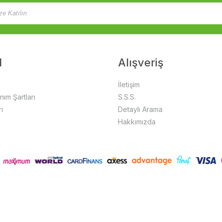
l
Alışveriş
İletişim
anım Şartları
S.S.S.
ı
Detaylı Arama
Hakkımızda