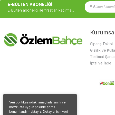
E-BÜLTEN ABONELİĞİ
E-Bülten aboneliği ile fırsatları kaçırma...
Kurumsa
Sipariş Takibi
Gizlilik ve Kull
Teslimat Şartlar
İptal ve İade
Veri politikasındaki amaçlarla sınırlı ve
mevzuata uygun şekilde çerez
konumlandırmaktayız. Detaylar için veri