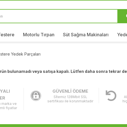
Testere
Motorlu Tırpan
Süt Sağma Makinaları
Yede
stere Yedek Parçaları
 ürün bulunamadı veya satışa kapalı. Lütfen daha sonra tekrar d
YALI
GÜVENLİ ÖDEME
Sİtemiz 128Mbit SSL
A
ER
sertifikası ile korunmaktadır
hi
lı marka ve
imli fiyatlar