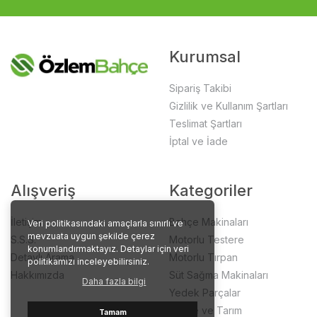
Kurumsal
Sipariş Takibi
Gizlilik ve Kullanım Şartları
Teslimat Şartları
İptal ve İade
Alışveriş
Kategoriler
İletişim
Bahçe Makinaları
Veri politikasındaki amaçlarla sınırlı ve
mevzuata uygun şekilde çerez
S.S.S.
Motorlu Testere
konumlandırmaktayız. Detaylar için veri
Detaylı Arama
Motorlu Tırpan
politikamızı inceleyebilirsiniz.
Hakkımızda
Süt Sağma Makinaları
Daha fazla bilgi
Yedek Parçalar
Bahçe ve Tarım
Tamam