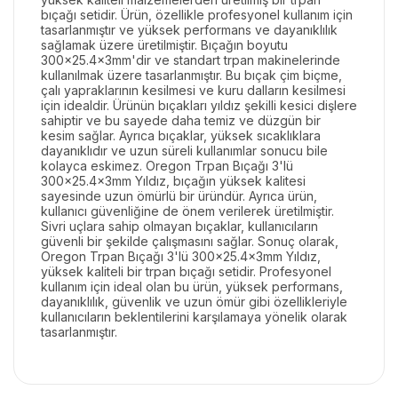
bıçağı setidir. Ürün, özellikle profesyonel kullanım için
tasarlanmıştır ve yüksek performans ve dayanıklılık
sağlamak üzere üretilmiştir. Bıçağın boyutu
300x25.4x3mm'dir ve standart trpan makinelerinde
kullanılmak üzere tasarlanmıştır. Bu bıçak çim biçme,
çalı yapraklarının kesilmesi ve kuru dalların kesilmesi
için idealdir. Ürünün bıçakları yıldız şekilli kesici dişlere
sahiptir ve bu sayede daha temiz ve düzgün bir
kesim sağlar. Ayrıca bıçaklar, yüksek sıcaklıklara
dayanıklıdır ve uzun süreli kullanımlar sonucu bile
kolayca eskimez. Oregon Trpan Bıçağı 3'lü
300x25.4x3mm Yıldız, bıçağın yüksek kalitesi
sayesinde uzun ömürlü bir üründür. Ayrıca ürün,
kullanıcı güvenliğine de önem verilerek üretilmiştir.
Sivri uçlara sahip olmayan bıçaklar, kullanıcıların
güvenli bir şekilde çalışmasını sağlar. Sonuç olarak,
Oregon Trpan Bıçağı 3'lü 300x25.4x3mm Yıldız,
yüksek kaliteli bir trpan bıçağı setidir. Profesyonel
kullanım için ideal olan bu ürün, yüksek performans,
dayanıklılık, güvenlik ve uzun ömür gibi özellikleriyle
kullanıcıların beklentilerini karşılamaya yönelik olarak
tasarlanmıştır.