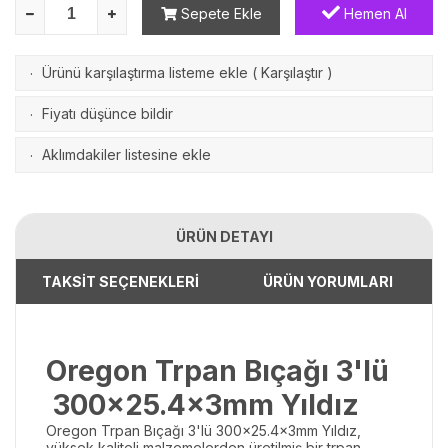
Sepete Ekle
Hemen Al
Ürünü karşılaştırma listeme ekle
(
Karşılaştır
)
·
Fiyatı düşünce bildir
·
Aklımdakiler listesine ekle
·
ÜRÜN DETAYI
TAKSİT SEÇENEKLERİ
ÜRÜN YORUMLARI
Oregon Trpan Bıçağı 3'lü
300x25.4x3mm Yıldız
Oregon Trpan Bıçağı 3'lü 300x25.4x3mm Yıldız,
yüksek kaliteli malzemelerden üretilmiş bir trpan