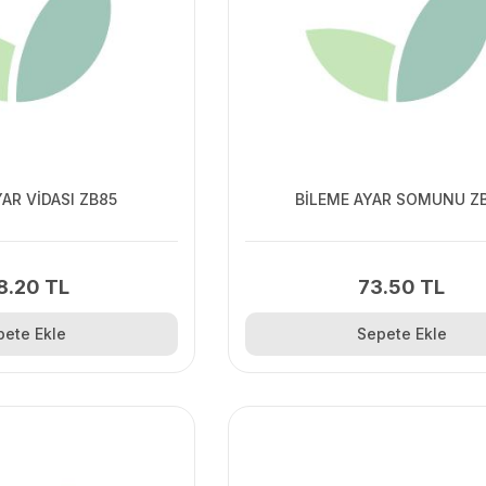
YAR VİDASI ZB85
BİLEME AYAR SOMUNU Z
8.20 TL
73.50 TL
pete Ekle
Sepete Ekle