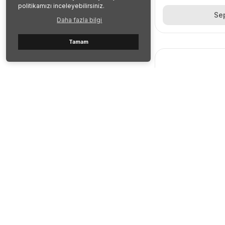
politikamızı inceleyebilirsiniz.
Se
Daha fazla bilgi
Tamam
GÖVDE 