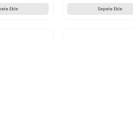
pete Ekle
Sepete Ekle
SOMUNU ZB85
TEL HAREKET MAKARASI 