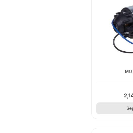
MO
2,1
Se