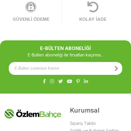
GÜVENLİ ÖDEME
KOLAY İADE
E-BÜLTEN ABONELİĞİ
E-Bülten aboneliği ile fırsatları kaçırma...
Kurumsal
Sipariş Takibi
Gizlilik ve Kullanım Şartları