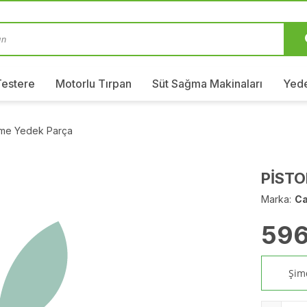
Testere
Motorlu Tırpan
Süt Sağma Makinaları
Yede
kme Yedek Parça
PİSTO
Marka:
C
596
Şimd