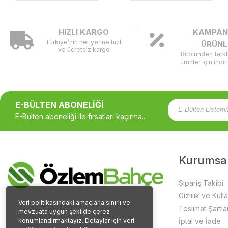
HIZLI KARGO
KAMPAN
Türkiye’nin her yerine hızlı
ÜRÜNL
ve ücretsiz kargo
Birbirinden fark
ürünler için indir
E-BÜLTEN ABONELİĞİ
E-Bülten aboneliği ile fırsatları kaçırma...
Kurumsa
Sipariş Takibi
Gizlilik ve Kull
Veri politikasındaki amaçlarla sınırlı ve
Teslimat Şartlar
mevzuata uygun şekilde çerez
konumlandırmaktayız. Detaylar için veri
İptal ve İade