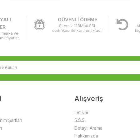
YALI
GÜVENLİ ÖDEME
Sİtemiz 128Mbit SSL
A
ER
sertifikası ile korunmaktadır
hi
lı marka ve
imli fiyatlar
l
Alışveriş
İletişim
anım Şartları
S.S.S.
ı
Detaylı Arama
Hakkımızda