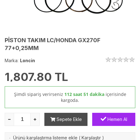
PİSTON TAKIM LC/HONDA GX270F
77+0,25MM
Marka:
Loncin
1,807.80
TL
Şimdi sipariş verirseniz
112 saat 51 dakika
içerisinde
kargoda.
Sepete Ekle
Hemen Al
Ürünü karşılaştırma listeme ekle
(
Karşılaştır
)
·