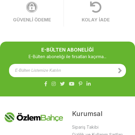
GÜVENLİ ÖDEME
KOLAY İADE
E-BÜLTEN ABONELİĞİ
E-Bülten aboneliği ile fırsatları kaçırma...
Kurumsal
Sipariş Takibi
Gizlilik ve Kullanım Şartları