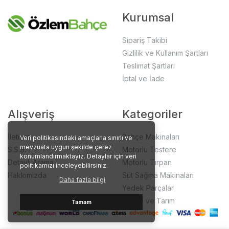
Kurumsal
Sipariş Takibi
Gizlilik ve Kullanım Şartları
Teslimat Şartları
İptal ve İade
Alışveriş
Kategoriler
İletişim
Bahçe Makinaları
Veri politikasındaki amaçlarla sınırlı ve
mevzuata uygun şekilde çerez
S.S.S.
Motorlu Testere
konumlandırmaktayız. Detaylar için veri
Detaylı Arama
Motorlu Tırpan
politikamızı inceleyebilirsiniz.
Hakkımızda
Süt Sağma Makinaları
Daha fazla bilgi
Yedek Parçalar
Bahçe ve Tarım
Tamam