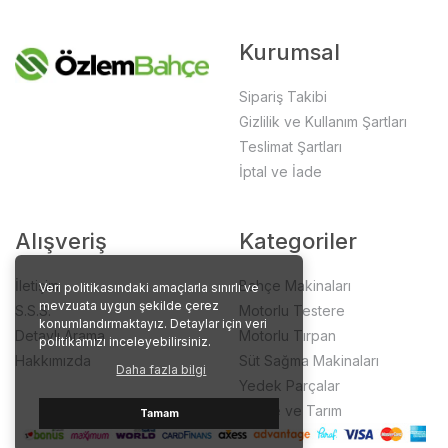
Kurumsal
Sipariş Takibi
Gizlilik ve Kullanım Şartları
Teslimat Şartları
İptal ve İade
Alışveriş
Kategoriler
İletişim
Bahçe Makinaları
Veri politikasındaki amaçlarla sınırlı ve
mevzuata uygun şekilde çerez
S.S.S.
Motorlu Testere
konumlandırmaktayız. Detaylar için veri
Detaylı Arama
Motorlu Tırpan
politikamızı inceleyebilirsiniz.
Hakkımızda
Süt Sağma Makinaları
Daha fazla bilgi
Yedek Parçalar
Bahçe ve Tarım
Tamam