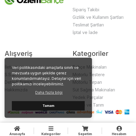
Sipariş Takibi
Gizlilik ve Kullanım Şartları
Teslimat Şartları
İptal ve İade
Alışveriş
Kategoriler
İletişim
Bahçe Makinaları
Veri politikasındaki amaçlarla sınırlı ve
mevzuata uygun şekilde çerez
S.S.S.
Motorlu Testere
konumlandırmaktayız. Detaylar için veri
Detaylı Arama
Motorlu Tırpan
politikamızı inceleyebilirsiniz.
Hakkımızda
Süt Sağma Makinaları
Daha fazla bilgi
Yedek Parçalar
Bahçe ve Tarım
Tamam
Anasayfa
Kategoriler
Sepetim
Hesabım