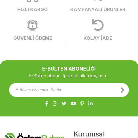
HIZLI KARGO
KAMPANYALI ÜRÜNLER
GÜVENLİ ÖDEME
KOLAY İADE
E-BÜLTEN ABONELİĞİ
E-Bülten aboneliği ile fırsatları kaçırma...
Kurumsal